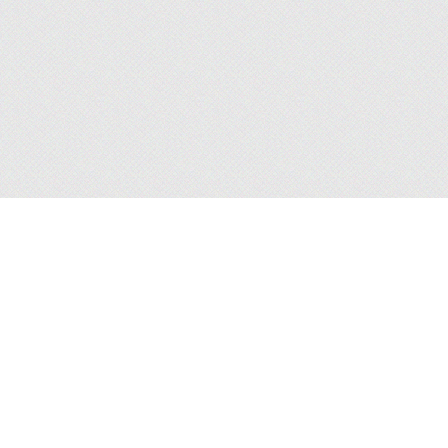
PORTFOLIO
Publi-reportage
Communiqués, publi‑communiqués, informations,
publi‑informations, informations commerciales, publiscopies,
annonces‑presse, mini‑magazines, brochures, flyers...
Édition
Plaquettes, catalogues, brochures, flyers, dossiers de presse,
mailings, fiches‑produits, encarts, invitations, argumentaires...
Publishing
Magazines, journaux internes, hors‑séries, newsletters, rapports